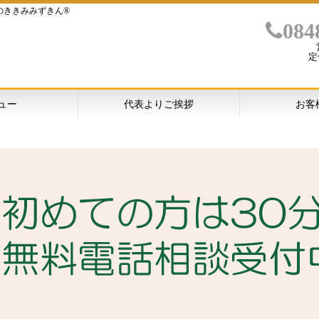
のききみみずきん®
084
定
ュー
代表よりご挨拶
お客